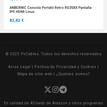
ANBERNIC Consola Portátil Retro RG35XX Pantalla
IPS HDMI Linux
82,82 €
© 2023 PcCables. Todos los derechos reservados
Aviso Legal
|
Política de Privacidad y Cookies
|
Mapa de sitio web
|
¿Quiénes somos?
En calidad de Afiliado de Amazon y otros programas