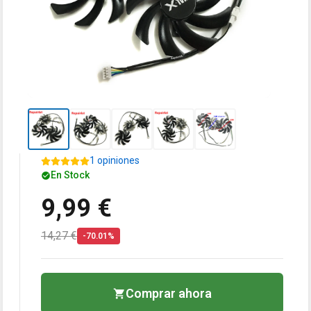
1 opiniones
En Stock
9,99 €
14,27 €
-70.01%
Comprar ahora