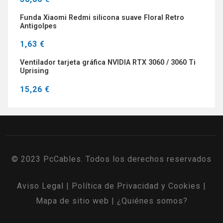
Funda Xiaomi Redmi silicona suave Floral Retro
Antigolpes
1,63 €
Ventilador tarjeta gráfica NVIDIA RTX 3060 / 3060 Ti
Uprising
15,26 €
© 2023 PcCables. Todos los derechos reservados
Aviso Legal
|
Política de Privacidad y Cookies
|
Mapa de sitio web
|
¿Quiénes somos?