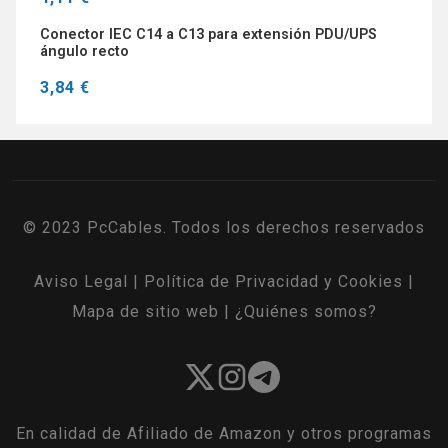
Conector IEC C14 a C13 para extensión PDU/UPS
ángulo recto
3,84 €
© 2023 PcCables. Todos los derechos reservados
Aviso Legal
|
Política de Privacidad y Cookies
|
Mapa de sitio web
|
¿Quiénes somos?
En calidad de Afiliado de Amazon y otros programas