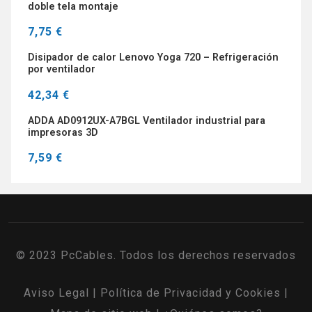
doble tela montaje
7,75 €
Disipador de calor Lenovo Yoga 720 – Refrigeración
por ventilador
42,34 €
ADDA AD0912UX-A7BGL Ventilador industrial para
impresoras 3D
7,59 €
© 2023 PcCables. Todos los derechos reservados
Aviso Legal
|
Política de Privacidad y Cookies
|