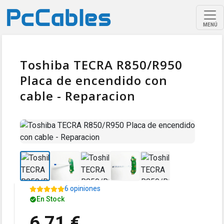
MENÚ
Toshiba TECRA R850/R950
Placa de encendido con
cable - Reparacion
6 opiniones
En Stock
6,71 €