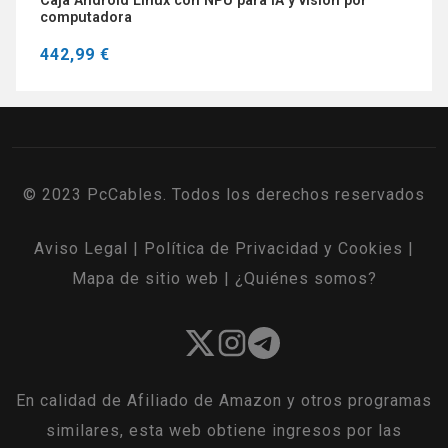
Caja Android Linux con NPU para IA y visión por
computadora
442,99 €
© 2023 PcCables. Todos los derechos reservados
Aviso Legal
|
Política de Privacidad y Cookies
|
Mapa de sitio web
|
¿Quiénes somos?
En calidad de Afiliado de Amazon y otros programas
similares, esta web obtiene ingresos por las