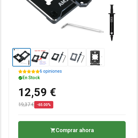
6 opiniones
En Stock
12,59 €
19,37 €
-65.00%
Comprar ahora