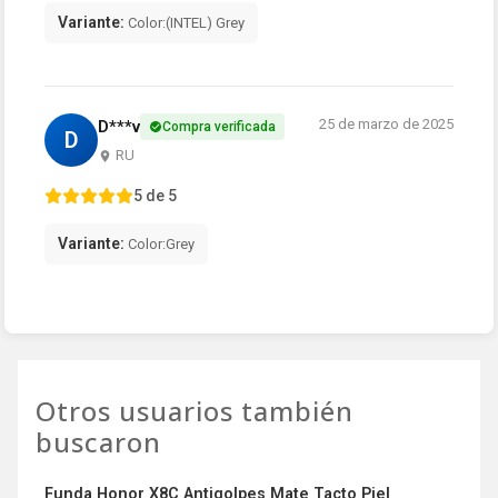
Variante:
Color:(INTEL) Grey
25 de marzo de 2025
D***v
Compra verificada
D
RU
5 de 5
Variante:
Color:Grey
Otros usuarios también
buscaron
Funda Honor X8C Antigolpes Mate Tacto Piel