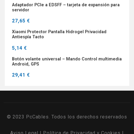
Adaptador PCIe a EDSFF – tarjeta de expansión para
servidor
27,65 €
Xiaomi Protector Pantalla Hidrogel Privacidad
Antiespía Tacto
5,14 €
Botón volante universal – Mando Control multimedia
Android, GPS
29,41 €
© 2023 PcCables. Todos los derechos reservados
Aviso Legal
|
Política de Privacidad y Cookies
|