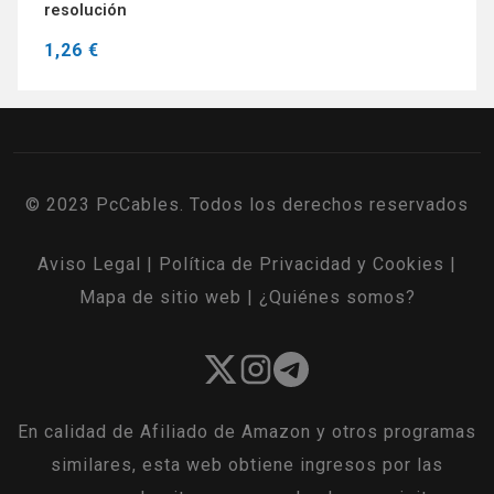
resolución
1,26 €
© 2023 PcCables. Todos los derechos reservados
Aviso Legal
|
Política de Privacidad y Cookies
|
Mapa de sitio web
|
¿Quiénes somos?
En calidad de Afiliado de Amazon y otros programas
similares, esta web obtiene ingresos por las