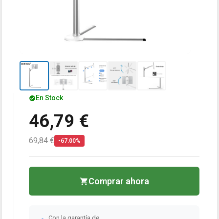
En Stock
46,79 €
69,84 €
-67.00%
Comprar ahora
Con la garantía de