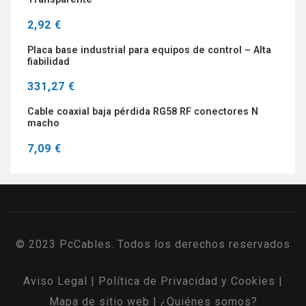
2,92 €
Placa base industrial para equipos de control – Alta
fiabilidad
331,27 €
Cable coaxial baja pérdida RG58 RF conectores N
macho
7,09 €
© 2023 PcCables. Todos los derechos reservados
Aviso Legal
|
Política de Privacidad y Cookies
|
Mapa de sitio web
|
¿Quiénes somos?