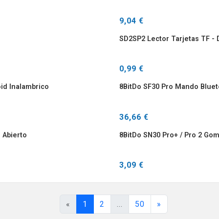
9,04 €
SD2SP2 Lector Tarjetas TF -
0,99 €
id Inalambrico
8BitDo SF30 Pro Mando Bluet
36,66 €
 Abierto
8BitDo SN30 Pro+ / Pro 2 Go
3,09 €
«
1
2
...
50
»