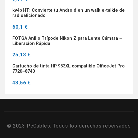
kv4p HT: Convierte tu Android en un walkie-talkie de
radioaficionado
60,1 €
FOTGA Anillo Trípode Nikon Z para Lente Cámara –
Liberación Rápida
25,13 €
Cartucho de tinta HP 953XL compatible OfficeJet Pro
7720–8740
43,56 €
© 2023 PcCables. Todos los derechos reservados