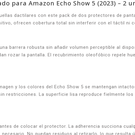
lado para Amazon Echo Show 5 (2023) – 2 u
ellas dactilares con este pack de dos protectores de panta
ivo, ofrecen cobertura total sin interferir con el táctil ni 
na barrera robusta sin añadir volumen perceptible al dispo
 rozar la pantalla. El recubrimiento oleofóbico repele huel
imagen y los colores del Echo Show 5 se mantengan intactos.
n restricciones. La superficie lisa reproduce fielmente los 
a antes de colocar el protector. La adherencia succiona cualqu
ecesario. No quedan residuos al retirarlo, lo que resulta ú