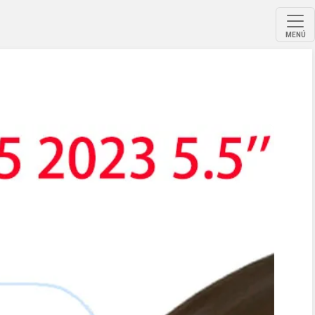
MENÚ
'