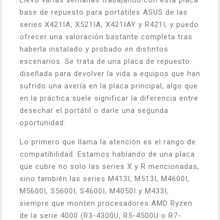
Llevo varias semanas trabajando con esta placa
base de repuesto para portátiles ASUS de las
series X421IA, X521IA, X421IAY y R421I, y puedo
ofrecer una valoración bastante completa tras
haberla instalado y probado en distintos
escenarios. Se trata de una placa de repuesto
diseñada para devolver la vida a equipos que han
sufrido una avería en la placa principal, algo que
en la práctica suele significar la diferencia entre
desechar el portátil o darle una segunda
oportunidad.
Lo primero que llama la atención es el rango de
compatibilidad. Estamos hablando de una placa
que cubre no solo las series X y R mencionadas,
sino también las series M413I, M513I, M4600I,
M5600I, S5600I, S4600I, M4050I y M433I,
siempre que monten procesadores AMD Ryzen
de la serie 4000 (R3-4300U, R5-4500U o R7-