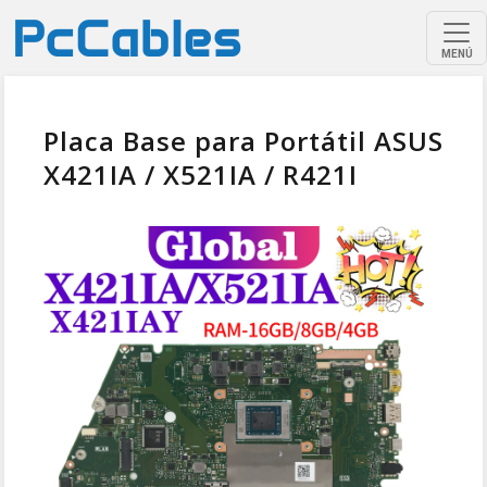
MENÚ
Placa Base para Portátil ASUS
X421IA / X521IA / R421I