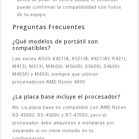
puede confirmar la compatibilidad con fotos
de tu equipo.
Preguntas Frecuentes
¿Qué modelos de portátil son
compatibles?
Las series ASUS X421IA, X521IA, X421IAY, R421I,
M413I, M513I, M4600I, M5600I, S5600I, S4600I,
M4050I y M433I, siempre que utilicen
procesadores AMD Ryzen 4000.
¿La placa base incluye el procesador?
No. La placa base es compatible con AMD Ryzen
R3-4300U, R5-4500U y R7-4700U, pero el
procesador debe adquirirse e instalarse por
separado si no viene incluido en tu
configuración.