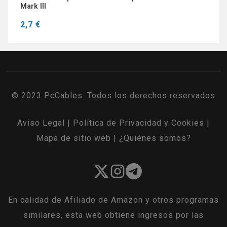
Mark III
2,7 €
© 2023 PcCables. Todos los derechos reservados
Aviso Legal
|
Política de Privacidad y Cookies
|
Mapa de sitio web
|
¿Quiénes somos?
En calidad de Afiliado de Amazon y otros programas
similares, esta web obtiene ingresos por las