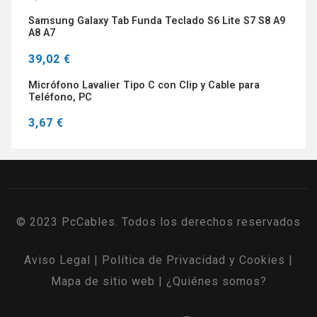
Samsung Galaxy Tab Funda Teclado S6 Lite S7 S8 A9
A8 A7
39,02 €
Micrófono Lavalier Tipo C con Clip y Cable para
Teléfono, PC
3,67 €
© 2023 PcCables. Todos los derechos reservados
Aviso Legal
|
Política de Privacidad y Cookies
|
Mapa de sitio web
|
¿Quiénes somos?