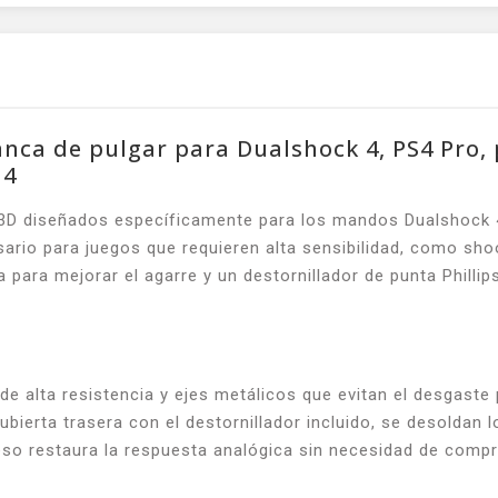
nca de pulgar para Dualshock 4, PS4 Pro, 
 4
s 3D diseñados específicamente para los mandos Dualshock 
sario para juegos que requieren alta sensibilidad, como sho
para mejorar el agarre y un destornillador de punta Phillip
alta resistencia y ejes metálicos que evitan el desgaste p
a cubierta trasera con el destornillador incluido, se desolda
ceso restaura la respuesta analógica sin necesidad de com