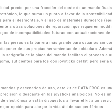
calidad-precio: por una fracción del coste de un mando Dual
ectrónico, lo que suma un punto a favor de la sostenibilidad.
 para el desmontaje, y el uso de materiales duraderos (eje
rente a otras soluciones de reparación que requieren modi
riesgos de incompatibilidades futuras con actualizaciones de
r las piezas es la barrera más grande para usuarios sin con
 disponer de sus propias herramientas de soldadura. Además,
la serigrafía de la placa del mando facilitan el proceso a 
ma, suficientes para los dos joysticks del kit, pero sería ú
 mandos y escenarios de uso, este kit de DATA FROG es una
precisión o desgaste en los joysticks analógicos. No es u
de electrónica o están dispuestos a llevar el kit a un serv
mejor opción para alargar la vida útil de sus periféricos.