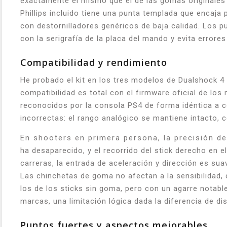
exactamente el mismo que el de las gomas originales de
Phillips incluido tiene una punta templada que encaja
con destornilladores genéricos de baja calidad. Los pu
con la serigrafía de la placa del mando y evita errore
Compatibilidad y rendimiento
He probado el kit en los tres modelos de Dualshock 4
compatibilidad es total con el firmware oficial de lo
reconocidos por la consola PS4 de forma idéntica a c
incorrectas: el rango analógico se mantiene intacto, 
En shooters en primera persona, la precisión de apu
ha desaparecido, y el recorrido del stick derecho en 
carreras, la entrada de aceleración y dirección es su
Las chinchetas de goma no afectan a la sensibilidad, 
los de los sticks sin goma, pero con un agarre notab
marcas, una limitación lógica dada la diferencia de d
Puntos fuertes y aspectos mejorables