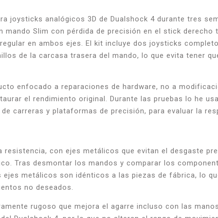
a joysticks analógicos 3D de Dualshock 4 durante tres sem
un mando Slim con pérdida de precisión en el stick derecho
rregular en ambos ejes. El kit incluye dos joysticks comple
nillos de la carcasa trasera del mando, lo que evita tener 
cto enfocado a reparaciones de hardware, no a modificaci
urar el rendimiento original. Durante las pruebas lo he usa
de carreras y plataformas de precisión, para evaluar la resp
a resistencia, con ejes metálicos que evitan el desgaste pr
tico. Tras desmontar los mandos y comparar los componente
s ejes metálicos son idénticos a las piezas de fábrica, lo q
ientos no deseados.
geramente rugoso que mejora el agarre incluso con las mano