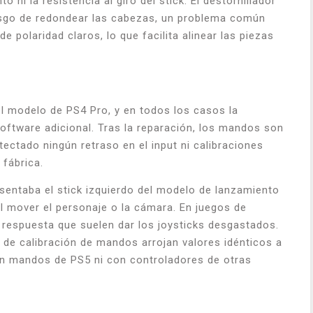
ni la resistencia al giro del stick. El destornillador
riesgo de redondear las cabezas, un problema común
 polaridad claros, lo que facilita alinear las piezas
el modelo de PS4 Pro, y en todos los casos la
software adicional. Tras la reparación, los mandos son
ctado ningún retraso en el input ni calibraciones
 fábrica.
ntaba el stick izquierdo del modelo de lanzamiento
al mover el personaje o la cámara. En juegos de
e respuesta que suelen dar los joysticks desgastados.
 de calibración de mandos arrojan valores idénticos a
con mandos de PS5 ni con controladores de otras