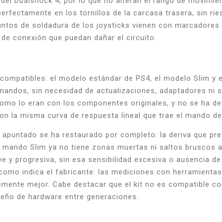
l Dualshock 4, por lo que no alteran el rango de movimiento 
 perfectamente en los tornillos de la carcasa trasera, sin 
ntos de soldadura de los joysticks vienen con marcadores de
s de conexión que puedan dañar el circuito.
 compatibles: el modelo estándar de PS4, el modelo Slim y 
s mandos, sin necesidad de actualizaciones, adaptadores ni 
omo lo eran con los componentes originales, y no se ha dete
con la misma curva de respuesta lineal que trae el mando de
ntado se ha restaurado por completo: la deriva que prese
el mando Slim ya no tiene zonas muertas ni saltos bruscos 
ave y progresiva, sin esa sensibilidad excesiva o ausencia d
como indica el fabricante: las mediciones con herramientas
lemente mejor. Cabe destacar que el kit no es compatible 
iseño de hardware entre generaciones.