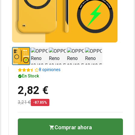
8 opiniones
En Stock
2,82 €
3,21 €
-87.85%
Comprar ahora