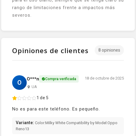
para el uso diario, siempre que se tenga claro su
rango de limitaciones frente a impactos más
severos.
Opiniones de clientes
8 opiniones
18 de octubre de 2025
O***n
Compra verificada
O
UA
1 de 5
No es para este teléfono. Es pequeño.
Variante:
Color:Milky White Compatibility by Model:Oppo
Reno13