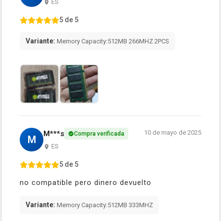
ES
5 de 5
Variante:
Memory Capacity:512MB 266MHZ 2PCS
10 de mayo de 2025
M***s
Compra verificada
M
ES
5 de 5
no compatible pero dinero devuelto
Variante:
Memory Capacity:512MB 333MHZ