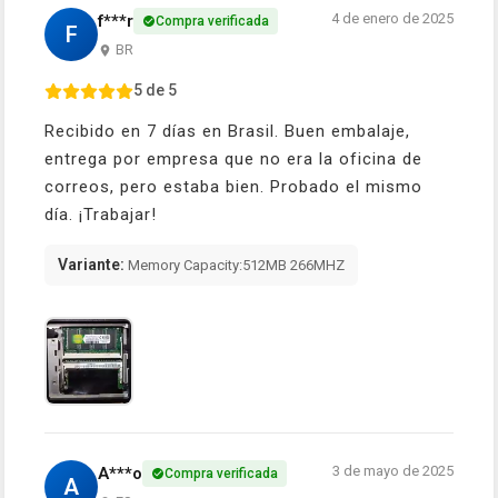
4 de enero de 2025
f***r
Compra verificada
F
BR
5 de 5
Recibido en 7 días en Brasil. Buen embalaje,
entrega por empresa que no era la oficina de
correos, pero estaba bien. Probado el mismo
día. ¡Trabajar!
Variante:
Memory Capacity:512MB 266MHZ
3 de mayo de 2025
A***o
Compra verificada
A