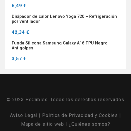
6,49 €
Disipador de calor Lenovo Yoga 720 – Refrigeración
por ventilador
42,34 €
Funda Silicona Samsung Galaxy A16 TPU Negro
Antigolpes
3,57 €
© 2023 PcCables. Todos los derechos reservados
Aviso Legal
|
Política de Privacidad y Cookies
|
Mapa de sitio web
|
¿Quiénes somos?