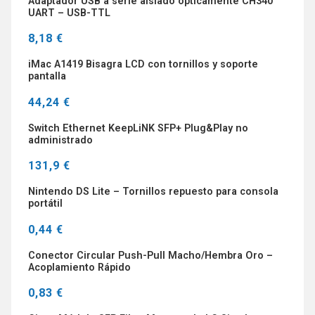
Adaptador USB a serie aislado ópticamente CH340
UART – USB-TTL
8,18 €
iMac A1419 Bisagra LCD con tornillos y soporte
pantalla
44,24 €
Switch Ethernet KeepLiNK SFP+ Plug&Play no
administrado
131,9 €
Nintendo DS Lite – Tornillos repuesto para consola
portátil
0,44 €
Conector Circular Push-Pull Macho/Hembra Oro –
Acoplamiento Rápido
0,83 €