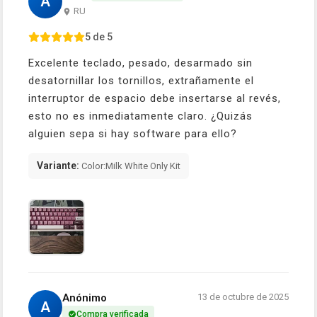
А
RU
5 de 5
Excelente teclado, pesado, desarmado sin
desatornillar los tornillos, extrañamente el
interruptor de espacio debe insertarse al revés,
esto no es inmediatamente claro. ¿Quizás
alguien sepa si hay software para ello?
Variante:
Color:Milk White Only Kit
Anónimo
13 de octubre de 2025
A
Compra verificada