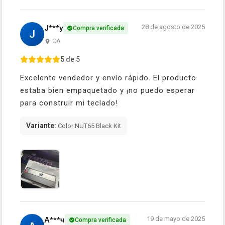
28 de agosto de 2025
J***y
Compra verificada
J
CA
5 de 5
Excelente vendedor y envío rápido. El producto
estaba bien empaquetado y ¡no puedo esperar
para construir mi teclado!
Variante:
Color:NUT65 Black Kit
19 de mayo de 2025
А***ч
Compra verificada