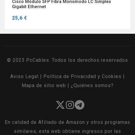
Cisco Módulo SFP Fibra Monomodo LC Simplex
Gigabit Ethernet
25,6 €
© 2023 PcCables. Todos los derechos reservados
Aviso Legal
|
Política de Privacidad y Cookies
|
Mapa de sitio web
|
¿Quiénes somos?
En calidad de Afiliado de Amazon y otros programas
similares, esta web obtiene ingresos por las