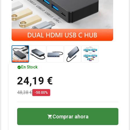
En Stock
24,19 €
48,38 €
-50.00%
Comprar ahora