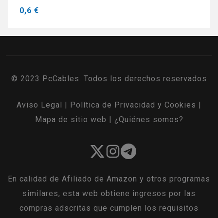
0,6 €
© 2023 PcCables. Todos los derechos reservados
Aviso Legal
|
Política de Privacidad y Cookies
|
Mapa de sitio web
|
¿Quiénes somos?
En calidad de Afiliado de Amazon y otros programas
similares, esta web obtiene ingresos por las
compras adscritas que cumplen los requisitos