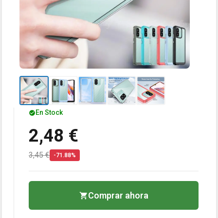
En Stock
2,48 €
3,45 €
-71.88%
Comprar ahora