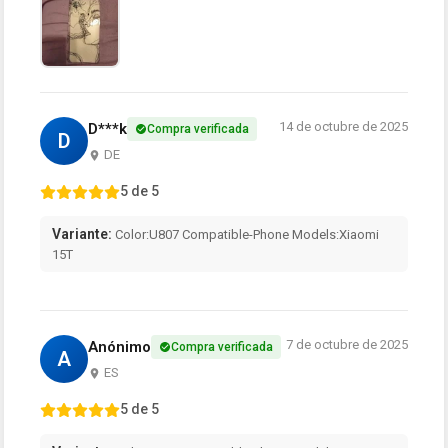
14 de octubre de 2025
D***k
Compra verificada
D
DE
5 de 5
Variante:
Color:U807 Compatible-Phone Models:Xiaomi
15T
7 de octubre de 2025
Anónimo
Compra verificada
A
ES
5 de 5