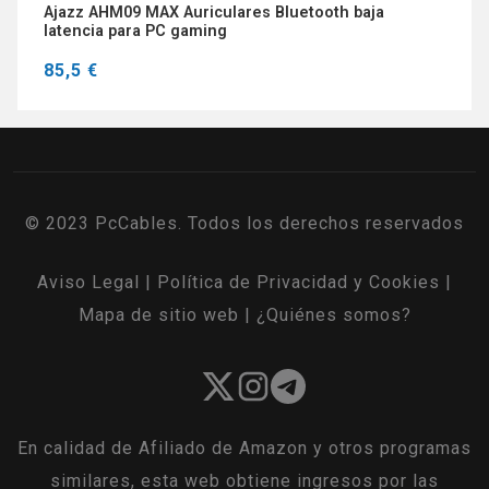
Ajazz AHM09 MAX Auriculares Bluetooth baja
latencia para PC gaming
85,5 €
© 2023 PcCables. Todos los derechos reservados
Aviso Legal
|
Política de Privacidad y Cookies
|
Mapa de sitio web
|
¿Quiénes somos?
En calidad de Afiliado de Amazon y otros programas
similares, esta web obtiene ingresos por las