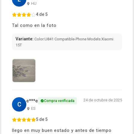
HU
4 de 5
Tal como en la foto
Variante:
Color:U841 Compatible-Phone Models:Xiaomi
15T
24 de octubre de 2025
c***c
Compra verificada
C
ES
5 de 5
llego en muy buen estado y antes de tiempo