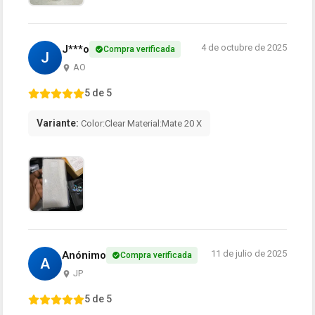
4 de octubre de 2025
J***o
Compra verificada
J
AO
5 de 5
Variante:
Color:Clear Material:Mate 20 X
11 de julio de 2025
Anónimo
Compra verificada
A
JP
5 de 5