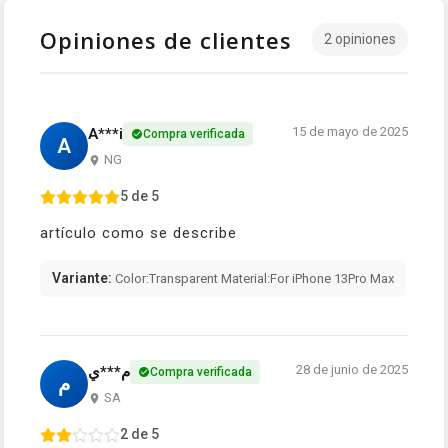
Opiniones de clientes
2 opiniones
15 de mayo de 2025
A***i
Compra verificada
A
NG
5 de 5
artículo como se describe
Variante:
Color:Transparent Material:For iPhone 13Pro Max
28 de junio de 2025
م***ي
Compra verificada
م
SA
2 de 5