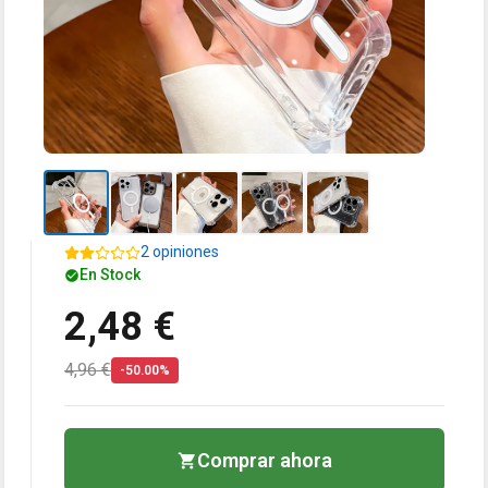
2 opiniones
En Stock
2,48 €
4,96 €
-50.00%
Comprar ahora