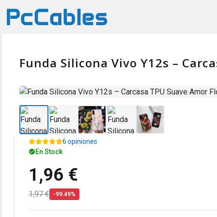
Funda Silicona Vivo Y12s – Carc
6 opiniones
En Stock
1,96 €
1,97 €
-99.49%