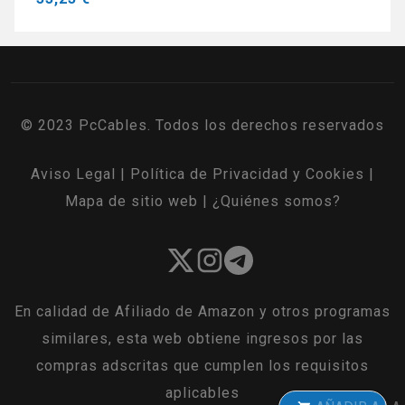
© 2023 PcCables. Todos los derechos reservados
Aviso Legal
|
Política de Privacidad y Cookies
|
Mapa de sitio web
|
¿Quiénes somos?
En calidad de Afiliado de Amazon y otros programas
similares, esta web obtiene ingresos por las
compras adscritas que cumplen los requisitos
aplicables