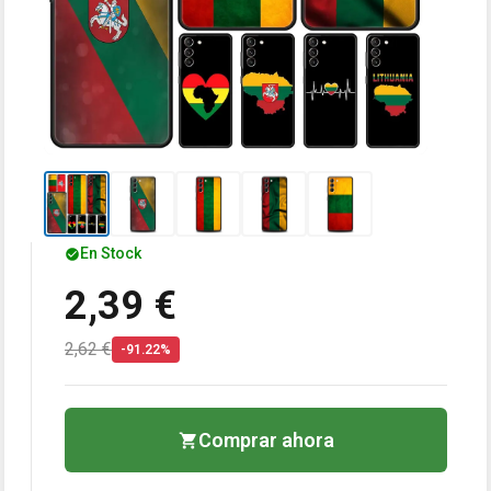
En Stock
2,39 €
2,62 €
-91.22%
Comprar ahora