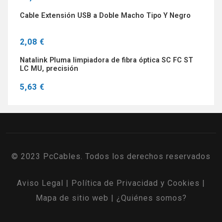
Cable Extensión USB a Doble Macho Tipo Y Negro
2,08 €
Natalink Pluma limpiadora de fibra óptica SC FC ST
LC MU, precisión
5,63 €
© 2023 PcCables. Todos los derechos reservados
Aviso Legal
|
Política de Privacidad y Cookies
|
Mapa de sitio web
|
¿Quiénes somos?