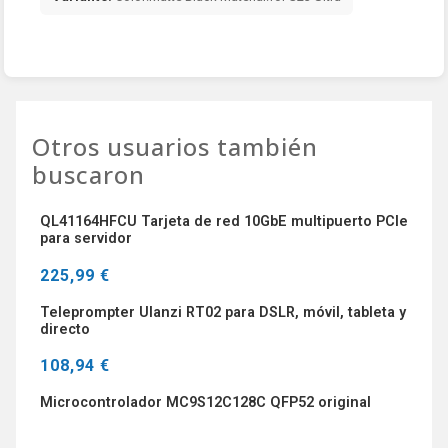
Otros usuarios también
buscaron
QL41164HFCU Tarjeta de red 10GbE multipuerto PCIe
para servidor
225,99 €
Teleprompter Ulanzi RT02 para DSLR, móvil, tableta y
directo
108,94 €
Microcontrolador MC9S12C128C QFP52 original