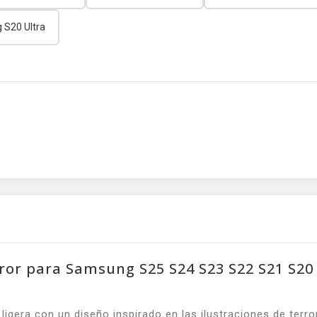
S20 Ultra
rror para Samsung S25 S24 S23 S22 S21 S20
gera con un diseño inspirado en las ilustraciones de terror 