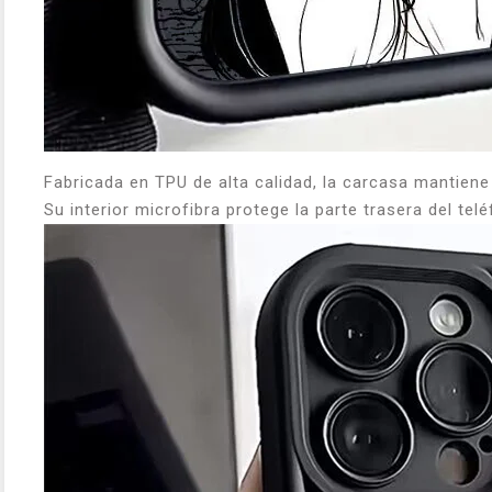
Fabricada en TPU de alta calidad, la carcasa mantiene l
Su interior microfibra protege la parte trasera del tel