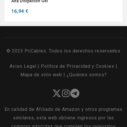
Alta Disipación Gel
16,94 €
© 2023 PcCables. Todos los derechos reservados
Aviso Legal
|
Política de Privacidad y Cookies
|
Mapa de sitio web
|
¿Quiénes somos?
En calidad de Afiliado de Amazon y otros programas
similares, esta web obtiene ingresos por las
compras adscritas que cumplen los requisitos