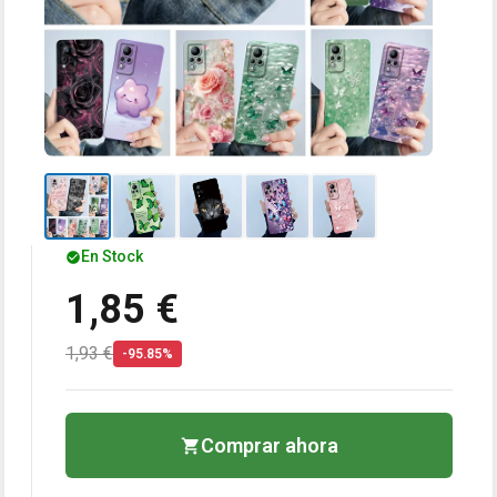
En Stock
1,85 €
1,93 €
-95.85%
Comprar ahora