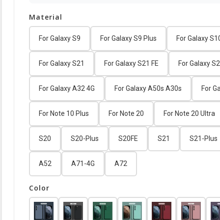
Material
For Galaxy S9
For Galaxy S9 Plus
For Galaxy S1
For Galaxy S21
For Galaxy S21 FE
For Galaxy S2
For Galaxy A32 4G
For Galaxy A50s A30s
For G
For Note 10 Plus
For Note 20
For Note 20 Ultra
S20
S20-Plus
S20FE
S21
S21-Plus
A52
A71-4G
A72
Color