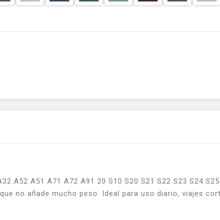
A32 A52 A51 A71 A72 A91 20 S10 S20 S21 S22 S23 S24 S25 P
ue no añade mucho peso. Ideal para uso diario, viajes corto