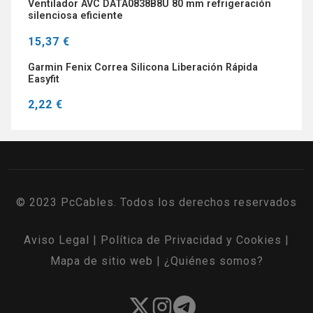
Ventilador AVC DATA0838B8U 80 mm refrigeración
silenciosa eficiente
15,37 €
Garmin Fenix Correa Silicona Liberación Rápida
Easyfit
2,22 €
© 2023 PcCables. Todos los derechos reservados
Aviso Legal
|
Política de Privacidad y Cookies
|
Mapa de sitio web
|
¿Quiénes somos?