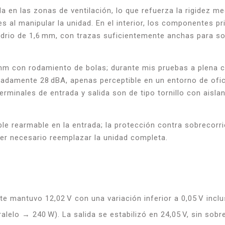
en las zonas de ventilación, lo que refuerza la rigidez mecá
al manipular la unidad. En el interior, los componentes pr
idrio de 1,6 mm, con trazas suficientemente anchas para so
0 mm con rodamiento de bolas; durante mis pruebas a plena
madamente 28 dBA, apenas perceptible en un entorno de ofi
terminales de entrada y salida son de tipo tornillo con aisl
ble rearmable en la entrada; la protección contra sobrecorri
ser necesario reemplazar la unidad completa.
e mantuvo 12,02 V con una variación inferior a 0,05 V incl
alelo → 240 W). La salida se estabilizó en 24,05 V, sin sobr