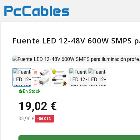
Fuente LED 12-48V 600W SMPS pa
En Stock
19,02 €
33,96 €
-56.01%