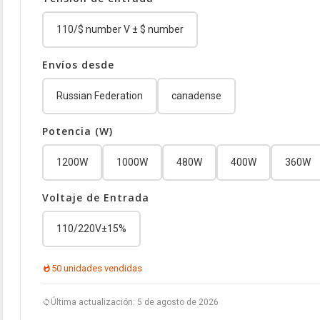
110/$ number V ± $ number
Envíos desde
Russian Federation
canadense
Potencia (W)
1200W
1000W
480W
400W
360W
Voltaje de Entrada
110/220V±15%
50 unidades vendidas
Última actualización: 5 de agosto de 2026