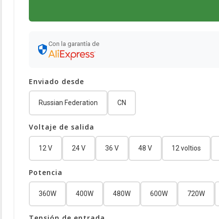
Con la garantía de
Enviado desde
Russian Federation
CN
Voltaje de salida
12 V
24 V
36 V
48 V
12 voltios
Potencia
360W
400W
480W
600W
720W
Tensión de entrada