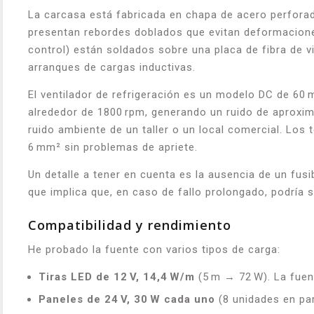
La carcasa está fabricada en chapa de acero perforada 
presentan rebordes doblados que evitan deformaciones 
control) están soldados sobre una placa de fibra de v
arranques de cargas inductivas.
El ventilador de refrigeración es un modelo DC de 6
alrededor de 1800 rpm, generando un ruido de aproxi
ruido ambiente de un taller o un local comercial. Los 
6 mm² sin problemas de apriete.
Un detalle a tener en cuenta es la ausencia de un fusi
que implica que, en caso de fallo prolongado, podría 
Compatibilidad y rendimiento
He probado la fuente con varios tipos de carga:
Tiras LED de 12 V, 14,4 W/m
(5 m → 72 W). La fuent
Paneles de 24 V, 30 W cada uno
(8 unidades en par