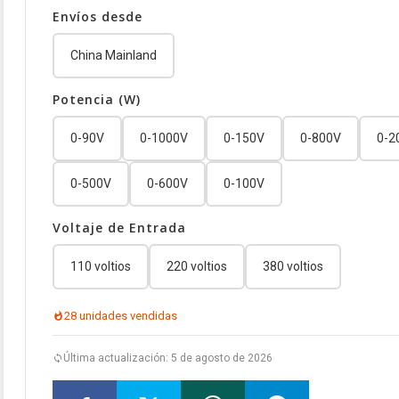
Envíos desde
China Mainland
Potencia (W)
0-90V
0-1000V
0-150V
0-800V
0-2
0-500V
0-600V
0-100V
Voltaje de Entrada
110 voltios
220 voltios
380 voltios
28 unidades vendidas
Última actualización: 5 de agosto de 2026