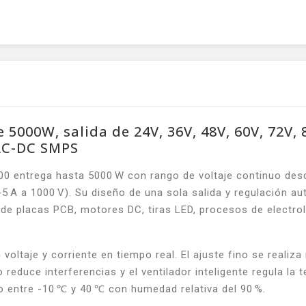
00W, salida de 24V, 36V, 48V, 60V, 72V, 80
 AC-DC SMPS
0 entrega hasta 5000 W con rango de voltaje continuo desde
‑5 A a 1000 V). Su diseño de una sola salida y regulación a
 de placas PCB, motores DC, tiras LED, procesos de electro
 voltaje y corriente en tiempo real. El ajuste fino se reali
do reduce interferencias y el ventilador inteligente regula 
o entre -10 ℃ y 40 ℃ con humedad relativa del 90 %.