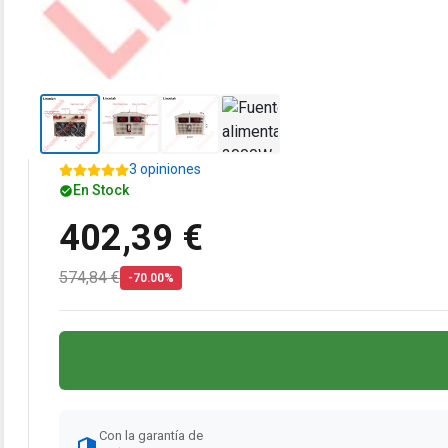
3 opiniones
En Stock
402,39 €
574,84 €
-70.00%
Con la garantía de