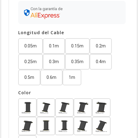
Con la garantía de
Longitud del Cable
0.05m
0.1m
0.15m
0.2m
0.25m
0.3m
0.35m
0.4m
0.5m
0.6m
1m
Color