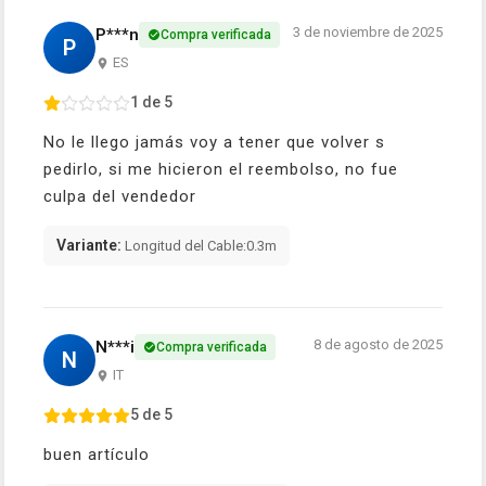
3 de noviembre de 2025
P***n
Compra verificada
P
ES
1 de 5
No le llego jamás voy a tener que volver s
pedirlo, si me hicieron el reembolso, no fue
culpa del vendedor
Variante:
Longitud del Cable:0.3m
8 de agosto de 2025
N***i
Compra verificada
N
IT
5 de 5
buen artículo