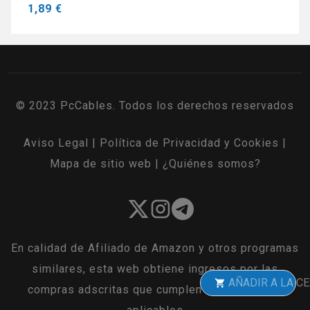
1,89 €
© 2023 PcCables. Todos los derechos reservados
Aviso Legal
|
Política de Privacidad y Cookies
|
Mapa de sitio web
|
¿Quiénes somos?
En calidad de Afiliado de Amazon y otros programas
similares, esta web obtiene ingresos por las
AÑADIR A LA CESTA
compras adscritas que cumplen los requisitos