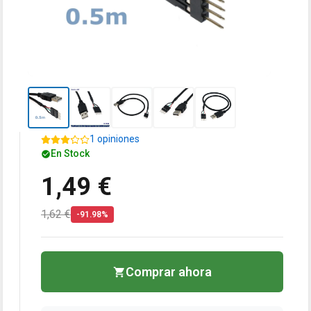
1 opiniones
En Stock
1,49 €
1,62 €
-91.98%
Comprar ahora