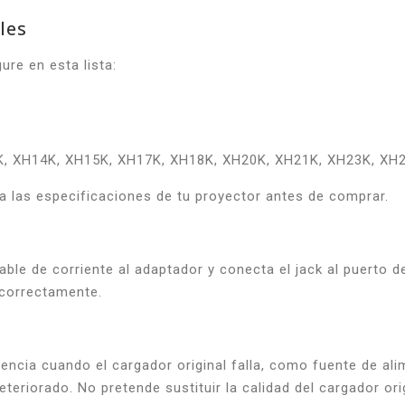
les
ure en esta lista:
, XH14K, XH15K, XH17K, XH18K, XH20K, XH21K, XH23K, XH2
ta las especificaciones de tu proyector antes de comprar.
ble de corriente al adaptador y conecta el jack al puerto de
 correctamente.
ncia cuando el cargador original falla, como fuente de al
eteriorado. No pretende sustituir la calidad del cargador ori