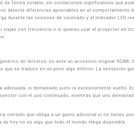
 de forma estable, sin oscilaciones significativas que pud
o detecté diferencias apreciables en el comportamiento de
rga durante las sesiones de visionado y el indicador LED 
i viajas con frecuencia o si quieres usar el proyector en lo
es.
enérico de terceros, no ante un accesorio original XGIMI. E
lo que se traduce en un peso algo inferior. La sensación ge
 adecuada, ni demasiado justo ni excesivamente suelto. Es
royector con el uso continuado, mientras que uno demasiad
 una omisión que obliga a un gasto adicional si no tienes u
a de hoy no es algo que todo el mundo tenga disponible.