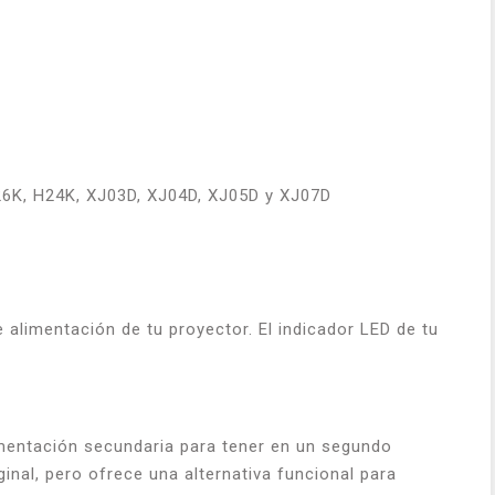
6K, H24K, XJ03D, XJ04D, XJ05D y XJ07D
 alimentación de tu proyector. El indicador LED de tu
imentación secundaria para tener en un segundo
ginal, pero ofrece una alternativa funcional para