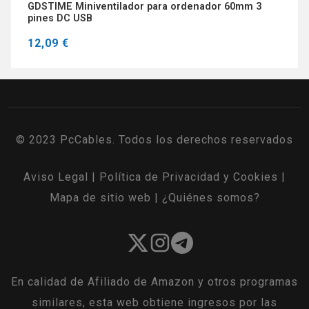
GDSTIME Miniventilador para ordenador 60mm 3
pines DC USB
12,09 €
© 2023 PcCables. Todos los derechos reservados
Aviso Legal
|
Política de Privacidad y Cookies
|
Mapa de sitio web
|
¿Quiénes somos?
En calidad de Afiliado de Amazon y otros programas
similares, esta web obtiene ingresos por las