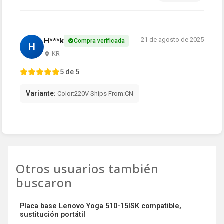
21 de agosto de 2025
H***k
Compra verificada
H
KR
5 de 5
Variante:
Color:220V Ships From:CN
Otros usuarios también
buscaron
Placa base Lenovo Yoga 510-15ISK compatible,
sustitución portátil