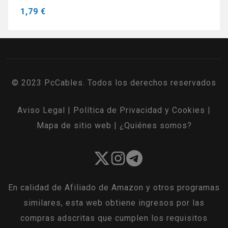
1,79 €
© 2023 PcCables. Todos los derechos reservados
Aviso Legal
|
Política de Privacidad y Cookies
|
Mapa de sitio web
|
¿Quiénes somos?
En calidad de Afiliado de Amazon y otros programas
similares, esta web obtiene ingresos por las
compras adscritas que cumplen los requisitos