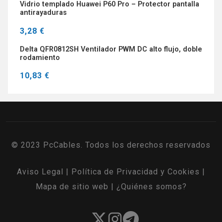
Vidrio templado Huawei P60 Pro – Protector pantalla
antirayaduras
3,28 €
Delta QFR0812SH Ventilador PWM DC alto flujo, doble
rodamiento
10,83 €
© 2023 PcCables. Todos los derechos reservados
Aviso Legal
|
Política de Privacidad y Cookies
|
Mapa de sitio web
|
¿Quiénes somos?