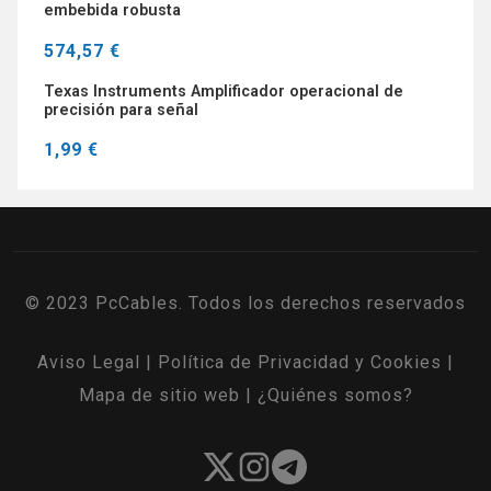
embebida robusta
574,57 €
Texas Instruments Amplificador operacional de
precisión para señal
1,99 €
© 2023 PcCables. Todos los derechos reservados
Aviso Legal
|
Política de Privacidad y Cookies
|
Mapa de sitio web
|
¿Quiénes somos?