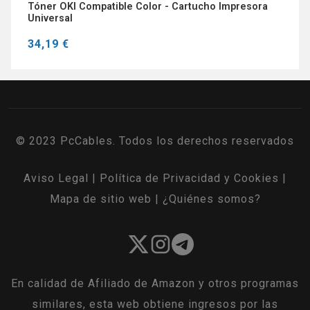
Tóner OKI Compatible Color - Cartucho Impresora
Universal
34,19 €
© 2023 PcCables. Todos los derechos reservados
Aviso Legal
|
Política de Privacidad y Cookies
|
Mapa de sitio web
|
¿Quiénes somos?
En calidad de Afiliado de Amazon y otros programas
similares, esta web obtiene ingresos por las