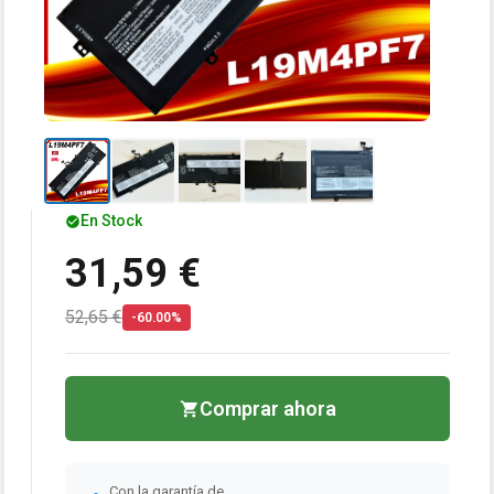
En Stock
31,59 €
52,65 €
-60.00%
Comprar ahora
Con la garantía de