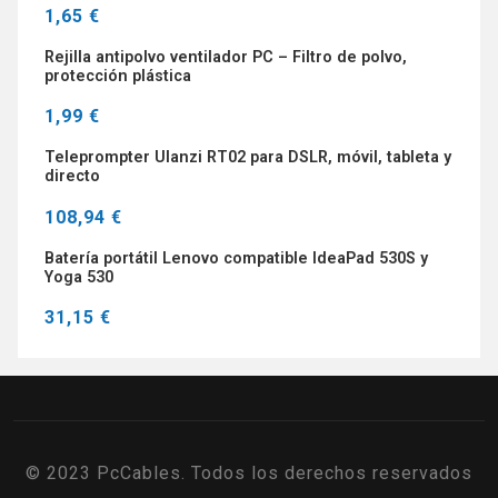
1,65 €
Rejilla antipolvo ventilador PC – Filtro de polvo,
protección plástica
1,99 €
Teleprompter Ulanzi RT02 para DSLR, móvil, tableta y
directo
108,94 €
Batería portátil Lenovo compatible IdeaPad 530S y
Yoga 530
31,15 €
© 2023 PcCables. Todos los derechos reservados