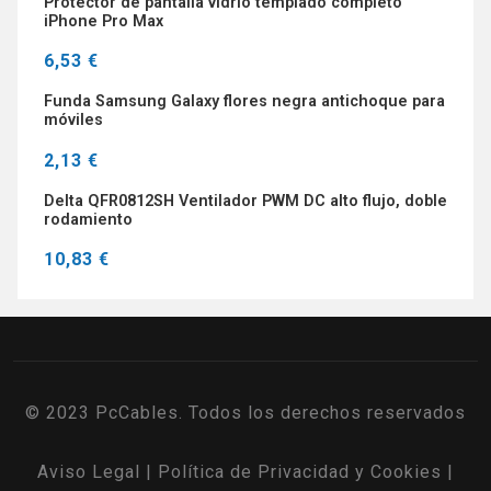
Protector de pantalla vidrio templado completo
iPhone Pro Max
6,53 €
Funda Samsung Galaxy flores negra antichoque para
móviles
2,13 €
Delta QFR0812SH Ventilador PWM DC alto flujo, doble
rodamiento
10,83 €
© 2023 PcCables. Todos los derechos reservados
Aviso Legal
|
Política de Privacidad y Cookies
|