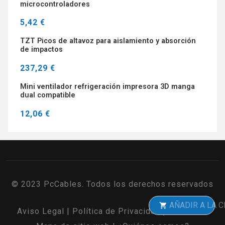
microcontroladores
5,42 €
TZT Picos de altavoz para aislamiento y absorción
de impactos
237,29 €
Mini ventilador refrigeración impresora 3D manga
dual compatible
12,06 €
© 2023 PcCables. Todos los derechos reservados
AÑADIR A LA CESTA
Aviso Legal
|
Política de Privacidad y Cookies
|