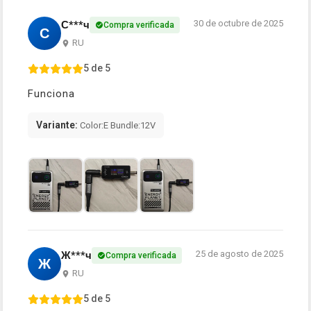
30 de octubre de 2025
С***ч
Compra verificada
С
RU
5 de 5
Funciona
Variante:
Color:E Bundle:12V
25 de agosto de 2025
Ж***ч
Compra verificada
Ж
RU
5 de 5