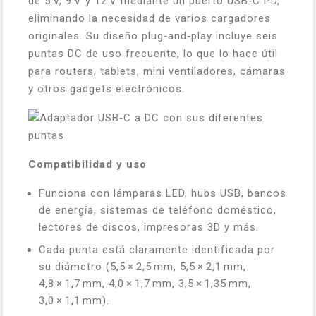
de 5 V, 9 V y 12 V mediante un puerto USB‑C PD,
eliminando la necesidad de varios cargadores
originales. Su diseño plug‑and‑play incluye seis
puntas DC de uso frecuente, lo que lo hace útil
para routers, tablets, mini ventiladores, cámaras
y otros gadgets electrónicos.
Compatibilidad y uso
Funciona con lámparas LED, hubs USB, bancos
de energía, sistemas de teléfono doméstico,
lectores de discos, impresoras 3D y más.
Cada punta está claramente identificada por
su diámetro (5,5 × 2,5 mm, 5,5 × 2,1 mm,
4,8 × 1,7 mm, 4,0 × 1,7 mm, 3,5 × 1,35 mm,
3,0 × 1,1 mm).