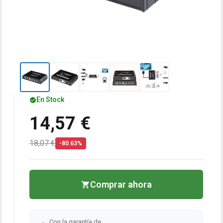
En Stock
14,57 €
18,07 €
-80.63%
Comprar ahora
Con la garantía de