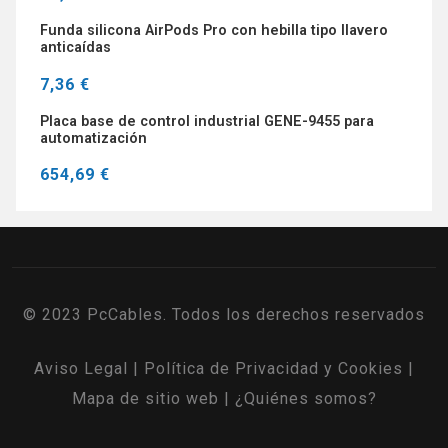
Funda silicona AirPods Pro con hebilla tipo llavero
anticaídas
7,36 €
Placa base de control industrial GENE-9455 para
automatización
654,69 €
© 2023 PcCables. Todos los derechos reservados
Aviso Legal
|
Política de Privacidad y Cookies
|
Mapa de sitio web
|
¿Quiénes somos?