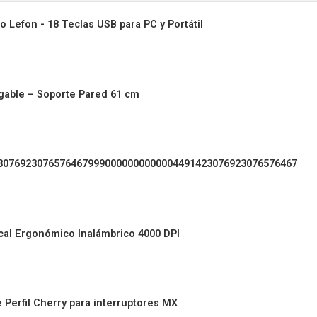
 Lefon - 18 Teclas USB para PC y Portátil
gable – Soporte Pared 61 cm
30769230765764679990000000000004491423076923076576467
cal Ergonómico Inalámbrico 4000 DPI
Perfil Cherry para interruptores MX