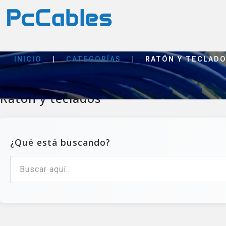
INICIO
|
CATEGORÍAS
|
RATÓN Y TECLAD
Ratón y teclados
¿Qué está buscando?