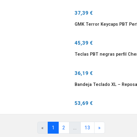
37,39 €
GMK Terror Keycaps PBT Perf
45,39 €
Teclas PBT negras perfil Che
36,19 €
Bandeja Teclado XL – Reposa
53,69 €
«
1
2
...
13
»