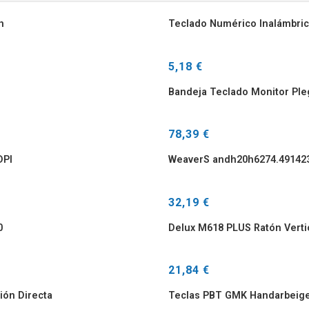
n
Teclado Numérico Inalámbrico
5,18 €
Bandeja Teclado Monitor Ple
78,39 €
DPI
WeaverS andh20h6274.49142
32,19 €
0
Delux M618 PLUS Ratón Verti
21,84 €
ión Directa
Teclas PBT GMK Handarbeige 