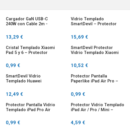
Cargador GaN USB-C
Vidrio Templado
240W con Cable 2m -
SmartDevil – Protector
Compatible MacBook,
Pantalla Antigolpes
iPhone, iPad, Samsung
13,29 €
15,69 €
Cristal Templado Xiaomi
SmartDevil Protector
Pad 5 y 6 – Protector
Vidrio Templado Xiaomi
Pantalla Antigolpes
Mi Pad 6/Pad 5 9H 12,4
0,99 €
10,52 €
SmartDevil Vidrio
Protector Pantalla
Templado Huawei
Paperlike iPad Air Pro –
MatePad Pro – Antiluz
Sensación Papel
Azul
12,49 €
0,99 €
Protector Pantalla Vidrio
Protector Vidrio Templado
Templado iPad Pro Air
iPad Air / Pro / Mini –
Mini
Antigolpes
0,99 €
4,59 €