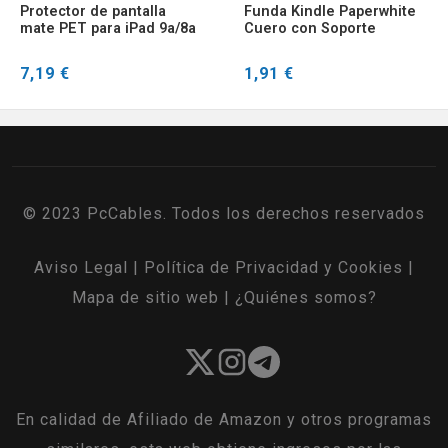
Protector de pantalla
Funda Kindle Paperwhite
mate PET para iPad 9a/8a
Cuero con Soporte
gen - sensación papel
Magnético Delgado
plegable
7,19 €
1,91 €
© 2023 PcCables. Todos los derechos reservados
Aviso Legal
|
Política de Privacidad y Cookies
|
Mapa de sitio web
|
¿Quiénes somos?
En calidad de Afiliado de Amazon y otros programas